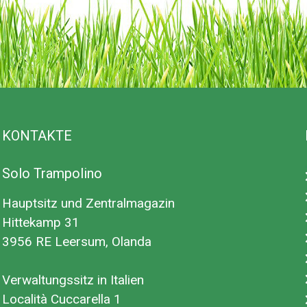
 als ein normales
VC-Schutzplatte sorgt
en mit dem Boden ist.
tell- und
lden die FlatLevel-
KONTAKTE
 nicht zwingend
indestens 1 Meter
Solo Trampolino
vel-Trampolin zu
Hauptsitz und Zentralmagazin
ne FlatLevel mit
Hittekamp 31
 mit einem
3956 RE Leersum, Olanda
e nach einem extra
Verwaltungssitz in Italien
beschwert springen
Località Cuccarella 1