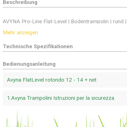
Beschreibung
AVYNA Pro-Line Flat-Level | Bodentrampolin | rund |
schwarz
Mehr anzeigen
Technische Spezifikationen
Avyna Pro-Line FlatLevel Bodentrampolin 14 ø430
Sicherheitsnetz - schwarz
Bedienungsanleitung
Avyna-Trampoline werden seit Jahrzehnten aus be
Stahl hergestellt und in ihrer Fabrik in Vietnam produ
Avyna FlatLevel rotondo 12 - 14 + net
sind sicher und von hervorragender Qualität, erfüllen 
Sicherheitsanforderungen und sind als die Besten g
1.Avyna Trampolini Istruzioni per la sicurezza
Der schwere Stahl ist doppelt verzinkt, so dass ein 
unmöglich ist. Nicht umsonst bietet Avyna eine lebe
die Trampolinrahmen.