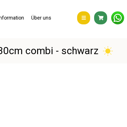
Information
Über uns
430cm combi - schwarz