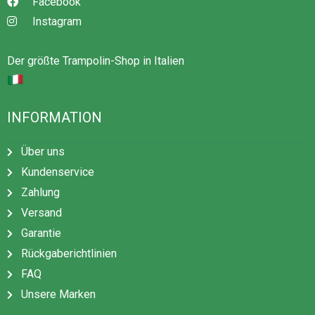
Facebook
Das Trampolin ist nur für die Verwendung im Freien
Instagram
vorgesehen.
Lesen Sie die Betriebsanleitung und bewahren Sie sie
Der größte Trampolin-Shop in Italien
zum späteren Nachschlagen auf.
INFORMATION
Über uns
Kundenservice
Zahlung
Versand
Garantie
Rückgaberichtlinien
FAQ
Unsere Marken