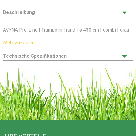
Beschreibung
AVYNA Pro-Line | Trampolin | rund | ø 430 cm | combi | grau |
mit Sicherheitsnetz
Mehr anzeigen
Avyna Pro-Line 14 ø430cm + Royal Class
Technische Spezifikationen
Sicherheitsnetz & Leiter - grau
Avyna-Trampoline werden seit Jahrzehnten aus bestem
taiwanesischem Stahl hergestellt und in ihrer Fabrik in
Vietnam produziert. Die Trampoline sind sicher und von
höchster Qualität, sie erfüllen alle Sicherheitsanforderungen
und sind als die Besten getestet worden.
Der schwere Stahl ist doppelt verzinkt, so dass ein Rosten
praktisch unmöglich ist. Nicht umsonst bietet Avyna eine
lebenslange Garantie auf die Trampolinrahmen.