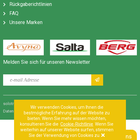
Rückgaberichtlinien
FAQ
Unsere Marken
Melden Sie sich für unseren Newsletter
solotrampolino.it |
Geschäftsbedingungen
|
Sitemap
|
Wir verwenden Cookies, um Ihnen die
Datenschutzerklärung
| Impressum | Website von:
Dorst
bestmögliche Erfahrung auf der Website zu
bieten. Wenn Sie mehr wissen möchten,
konsultieren Sie die
Cookie-Richtlinie
Wenn Sie
weiterhin auf unserer Website surfen, stimmen
Sie der Verwendung von Cookies zu.
Kontaktieren Sie uns