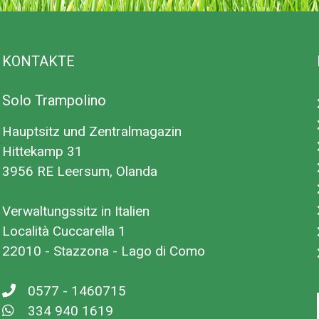
KONTAKTE
hr des
Solo Trampolino
.
Hauptsitz und Zentralmagazin
der unter 6 Jahren
Hittekamp 31
3956 RE Leersum, Olanda
on.
Verwaltungssitz in Italien
en, Zäunen und
Località Cuccarella 1
22010 - Stazzona - Lago di Como
etern, gemessen vom
0577 - 1460715
334 940 1619
en vorgesehen.