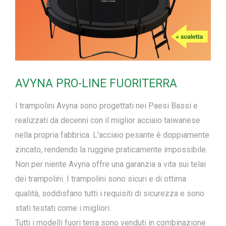
AVYNA PRO-LINE FUORITERRA
I trampolini Avyna sono progettati nei Paesi Bassi e
realizzati da decenni con il miglior acciaio taiwanese
nella propria fabbrica. L'acciaio pesante è doppiamente
zincato, rendendo la ruggine praticamente impossibile.
Non per niente Avyna offre una garanzia a vita sui telai
dei trampolini. I trampolini sono sicuri e di ottima
qualità, soddisfano tutti i requisiti di sicurezza e sono
stati testati come i migliori.
Tutti i modelli fuori terra sono venduti in combinazione