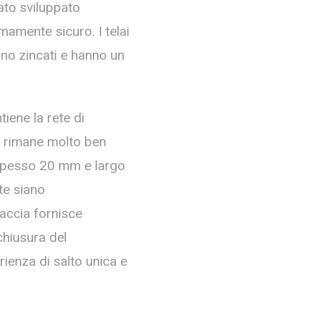
ato sviluppato
mamente sicuro. I telai
ono zincati e hanno un
iene la rete di
te rimane molto ben
o spesso 20 mm e largo
te siano
accia fornisce
chiusura del
rienza di salto unica e