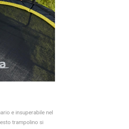
ario e insuperabile nel
uesto trampolino si