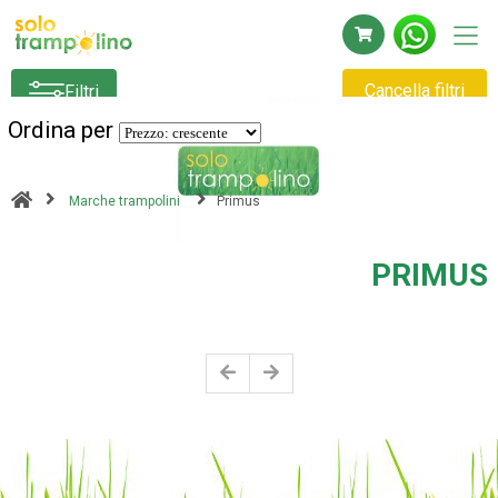
Cancella filtri
Filtri
Ordina per
Marche trampolini
Primus
PRIMUS