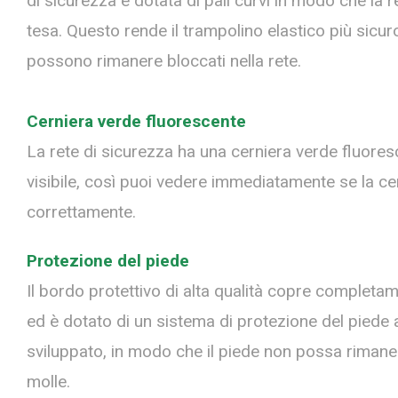
di sicurezza è dotata di pali curvi in ​​modo che la
tesa.
Questo rende il trampolino elastico più sicu
possono rimanere bloccati nella rete.
Cerniera verde fluorescente
La rete di sicurezza ha una cerniera verde fluore
visibile, così puoi vedere immediatamente se la ce
correttamente.
Protezione del piede
Il bordo protettivo di alta qualità copre completam
ed è dotato di un sistema di protezione del pied
sviluppato, in modo che il piede non possa rimaner
molle.