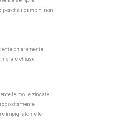
 rete sia sempre
ro perché i bambini non
scente chiaramente
rniera è chiusa
ente le molle zincate
e appositamente
e impigliato nelle