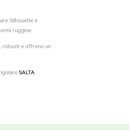
lare Silhouette è
formi ruggine.
i, robusti e offrono un
angolare
SALTA