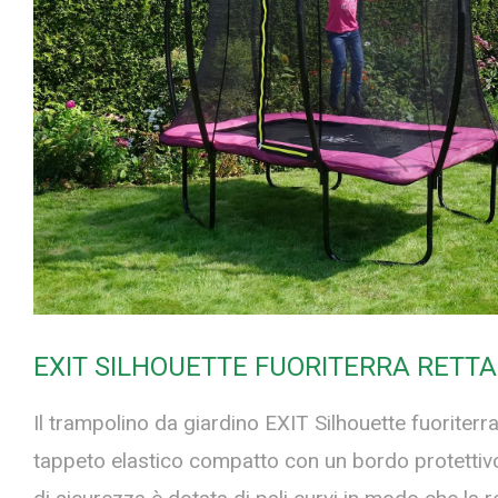
EXIT SILHOUETTE FUORITERRA RETT
Il trampolino da giardino EXIT Silhouette fuoriterr
tappeto elastico compatto con un bordo protettiv