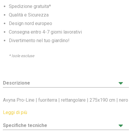
Spedizione gratuita*
Qualità e Sicurezza
Design nord europeo
Consegna entro 4-7 giorni lavorativi
Divertimento nel tuo giardino!
* Isole escluse
Descrizione
Avyna Pro-Line | fuoriterra | rettangolare | 275x190 cm | nero
| con rete di sicurezza + scaletta
Leggi di più
Avyna Pro-Line set 213 fuoriterra rettangolare
Specifiche tecniche
275x190cm con rete di sicurezza - nero