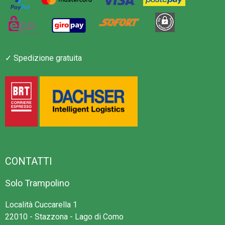
include una rete di sicurezza, che rende il salto ancora più
sicuro. Poiché la sicurezza è la nostra priorità numero uno,
forniamo anche una scala gratuita per facilitare la salita e la
discesa dal tappeto elastico.
✓ Spedizione gratuita
Il bordo protettivo si chiude correttamente e copre sia le
molle che il telaio per una maggiore sicurezza durante il
salto.
Il bordo protettivo è disponibile nei colori verde, grigio o
grigio mimetico.
Avvertenze
CONTATTI
Non adatto a bambini di età inferiore a 36 mesi. Pericolo
Solo Trampolino
di caduta e di soffocamento di piccole parti.
Un utente alla volta. Rischio di collisione.
Località Cuccarella 1
22010 - Stazzona - Lago di Como
Lasciare uno spazio libero di almeno 2 metri libero da