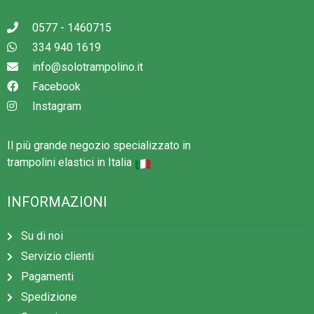
alberi, recinzioni e altri ostacoli intorno al trampolino.
0577 - 1460715
Lasciare almeno 7 metri di altezza libera misurata dal
334 940 1619
suolo.
info@solotrampolino.it
Il trampolino è destinato esclusivamente all’uso all’aperto.
Facebook
Leggere il manuale di istruzioni e conservarlo per future
Instagram
consultazioni.
Il più grande negozio specializzato in
trampolini elastici in Italia
INFORMAZIONI
Su di noi
Servizio clienti
Pagamenti
Spedizione