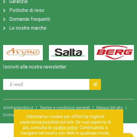
Garanzia
Politiche di reso
Domande frequenti
Le nostre marche
Iscriviti alla nostra newsletter
solotrampolino.it |
Termini e condizioni generali
|
Mappa del sito
|
Dichiarazione sulla privacy
| Impressum | Sito web di:
Dorst
Utilizziamo i cookie per offrirti la migliore
esperienza possibile sul sito. Se vuoi saperne di
più, consulta la
cookie policy
Continuando a
navigare nel nostro sito Web in qualsiasi modo,