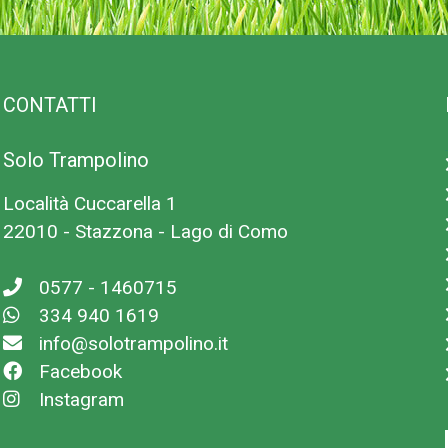
scaletta
CONTATTI
 cm per 225 cm ed è
zza, che rende il
Solo Trampolino
tra priorità numero
Località Cuccarella 1
la salita e la discesa
22010 - Stazzona - Lago di Como
0577 - 1460715
a le molle che il
334 940 1619
info@solotrampolino.it
Facebook
gio o grigio mimetico.
Instagram