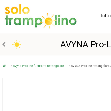
Tutti 
AVYNA Pro-L
>
Avyna Pro-Line fuoriterra rettangolare
> AVYNA Pro-Line rettangolare