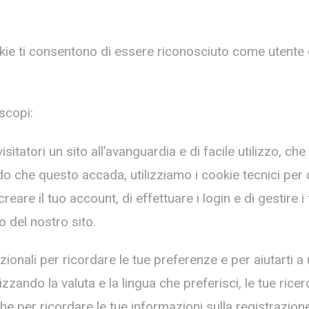
kie ti consentono di essere riconosciuto come utente qua
 scopi:
isitatori un sito all’avanguardia e di facile utilizzo, ch
o che questo accada, utilizziamo i cookie tecnici per co
eare il tuo account, di effettuare i login e di gestire i 
o del nostro sito.
zionali per ricordare le tue preferenze e per aiutarti a
ando la valuta e la lingua che preferisci, le tue ricerc
per ricordare le tue informazioni sulla registrazione,