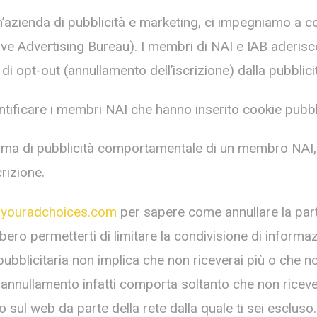
azienda di pubblicità e marketing, ci impegniamo a c
active Advertising Bureau). I membri di NAI e IAB aderis
e di opt-out (annullamento dell’iscrizione) dalla pubbli
ntificare i membri NAI che hanno inserito cookie pubbli
amma di pubblicità comportamentale di un membro NAI,
crizione.
youradchoices.com
per sapere come annullare la part
ro permetterti di limitare la condivisione di informazio
pubblicitaria non implica che non riceverai più o che non
. L'annullamento infatti comporta soltanto che non ricev
sul web da parte della rete dalla quale ti sei escluso.