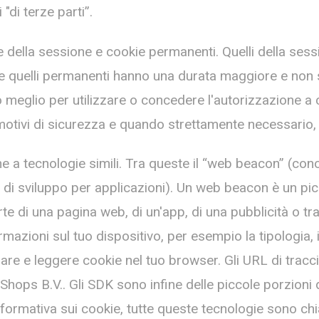
"di terze parti”.
ie della sessione e cookie permanenti. Quelli della se
tre quelli permanenti hanno una durata maggiore e non
meglio per utilizzare o concedere l'autorizzazione a 
 motivi di sicurezza e quando strettamente necessario
che a tecnologie simili. Tra queste il “web beacon” (co
i di sviluppo per applicazioni). Un web beacon è un p
e di una pagina web, di un'app, di una pubblicità o tr
zioni sul tuo dispositivo, per esempio la tipologia, il 
sciare e leggere cookie nel tuo browser. Gli URL di trac
lo Shops B.V.. Gli SDK sono infine delle piccole porzion
formativa sui cookie, tutte queste tecnologie sono ch