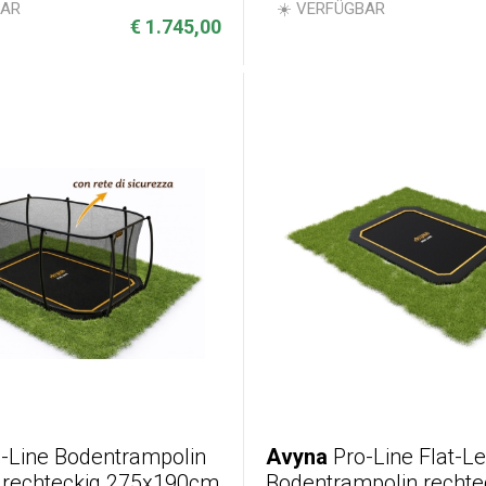
BAR
☀️ VERFÜGBAR
€ 1.745,00
-Line Bodentrampolin
Avyna
Pro-Line Flat-Le
l rechteckig 275x190cm
Bodentrampolin rechte