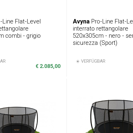
-Line Flat-Level
Avyna
Pro-Line Flat-Le
rettangolare
interrato rettangolare
 combi - grigio
520x305cm - nero - sen
sicurezza (Sport)
BAR
☀️ VERFÜGBAR
€ 2.085,00