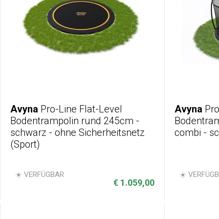
Avyna
Pro-Line Flat-Level
Avyna
Pro
Bodentrampolin rund 245cm -
Bodentram
schwarz - ohne Sicherheitsnetz
combi - s
(Sport)
☀️ VERFÜGBAR
☀️ VERFÜG
€ 1.059,00