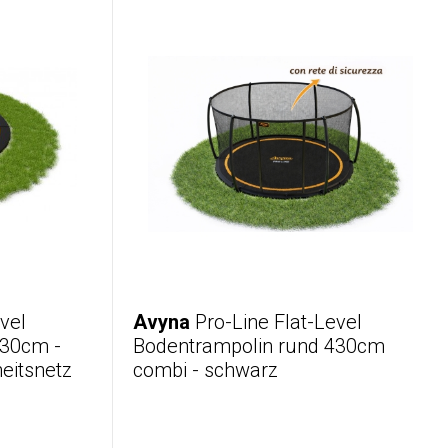
vel
Avyna
Pro-Line Flat-Level
430cm -
Bodentrampolin rund 430cm
eitsnetz
combi - schwarz