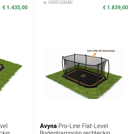
☀️ VERFÜGBAR
€ 1.435,00
€ 1.839,00
vel
Avyna
Pro-Line Flat-Level
ckig
Bodentrampolin rechteckig