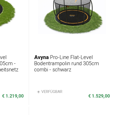
vel
Avyna
Pro-Line Flat-Level
305cm -
Bodentrampolin rund 305cm
eitsnetz
combi - schwarz
☀️ VERFÜGBAR
€ 1.219,00
€ 1.529,00