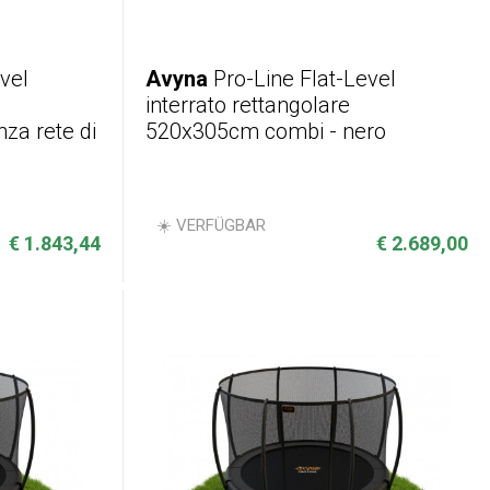
vel
Avyna
Pro-Line Flat-Level
interrato rettangolare
za rete di
520x305cm combi - nero
☀️ VERFÜGBAR
€ 1.843,44
€ 2.689,00