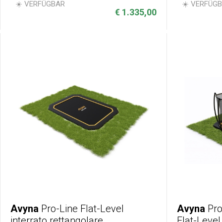
☀️ VERFÜGBAR
☀️ VERFÜG
€ 1.335,00
Avyna
Pro-Line Flat-Level
Avyna
Pro
interrato rettangolare
Flat-Leve