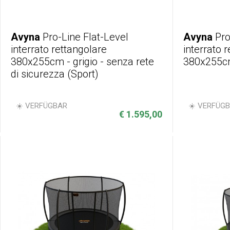
Avyna
Pro-Line Flat-Level
Avyna
Pro
interrato rettangolare
interrato 
380x255cm - grigio - senza rete
380x255cm
di sicurezza (Sport)
☀️ VERFÜGBAR
☀️ VERFÜG
€ 1.595,00