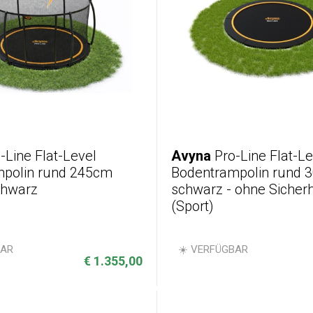
-Line Flat-Level
Avyna
Pro-Line Flat-Le
polin rund 245cm
Bodentrampolin rund 
chwarz
schwarz - ohne Sicherh
(Sport)
BAR
☀️ VERFÜGBAR
€ 1.355,00