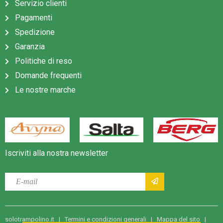
Servizio clienti
suolo.
Pagamenti
Il trampolino è destinato esclusivamente all’uso all’aperto.
Spedizione
Leggere il manuale di istruzioni e conservarlo per future
Garanzia
consultazioni.
Politiche di reso
Domande frequenti
Le nostre marche
Iscriviti alla nostra newsletter
solotrampolino.it |
Termini e condizioni generali
|
Mappa del sito
|